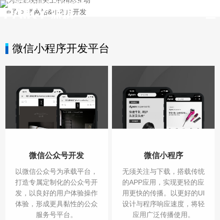
以更好的操作体验设计
首页
>
微网站&小程序开发
为您呈现指尖上的精彩互动
功能策划
UI设计
微信小程序开发平台
从加法开始做减法
更高标准的UI界面设计
微信公众号开发
微信小程序
以微信公众号为承载平台，
无须关注与下载，搭载传统
打造专属定制化的公众号开
的APP应用，实现更轻的应
发，以良好的用户体验操作
用更快的传播。以更好的UI
体验，形成更具黏性的公众
设计与程序响应速度，将轻
服务号平台。
应用广泛传播使用。