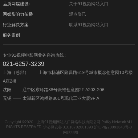
品质网媒建设+
关于91视频网站入口
网媒影响力传播
观点资讯
行业解决方案
联系91视频网站入口
服务案例
专业91视频电影网业务咨询热线：
021-6257-3239
上海（总部）—— 上海市杨浦区隆昌路619号城市概念创意园10号楼
A座2楼
沈阳 —— 辽中区东环路88号派维创意园2F A203-206
无锡 —— 太湖新区鸿桥路801号现代工业大厦9F A
Copyright ©2020 上海91视频网站入口网络科技有限公司 PaiKy Network ALL
RIGHTS RESERVED.
沪公网安备 31010702001393
沪ICP备28093843号-3
网站地图